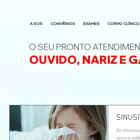
A SOS
CONVÊNIOS
EXAMES
CORPO CLÍNICO
O SEU PRONTO ATENDIME
OUVIDO, NARIZ E
G
SINUSI
As rinosin
anos e estã