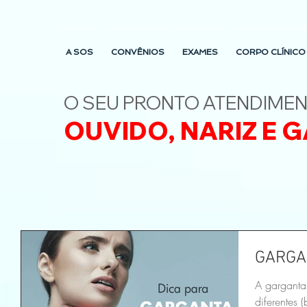
A SOS
CONVÊNIOS
EXAMES
CORPO CLÍNICO
O SEU PRONTO ATENDIME
OUVIDO, NARIZ E
G
GARGA
A garganta
diferentes 