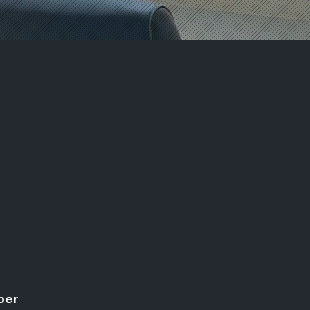
Á
r
ea|
ber