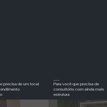
___
ue precisa
de um local
Para você que precisa de
tendimento
consultório com ainda mais
do
estrutura