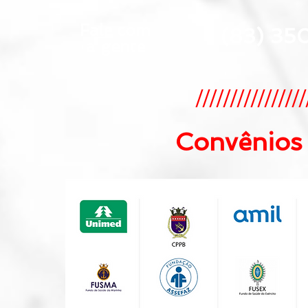
Fale com
(83) 35
a gente
////////////////
Convênios 